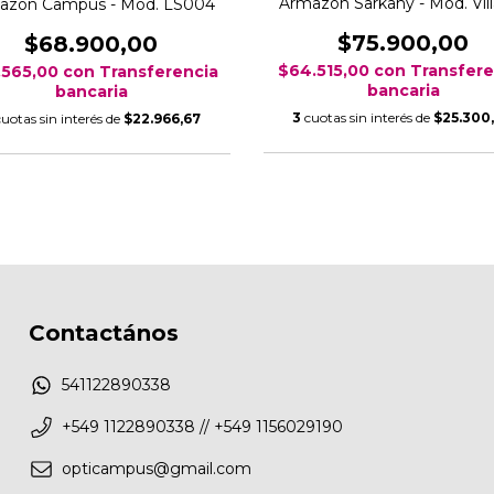
Armazón Sarkany - Mod. Vill
azón Campus - Mod. LS004
$75.900,00
$68.900,00
$64.515,00
con
Transfere
.565,00
con
Transferencia
bancaria
bancaria
3
cuotas sin interés de
$25.300
cuotas sin interés de
$22.966,67
Contactános
541122890338
+549 1122890338 // +549 1156029190
opticampus@gmail.com