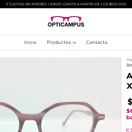
3 CUOTAS SIN INTERÉS + ENVÍO GRATIS A PARTIR DE LOS $100.000
Inicio
Productos
Contacto
Ini
Ar
A
X
$
b