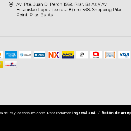
Av. Pte. Juan D. Perón 1569. Pilar. Bs As.// Av.
Estanislao Lopez (ex ruta 8) nro. 538. Shopping Pilar
Point. Pilar. Bs. As.
a de las y los consumidores. Para reclamos
ingresá acá.
/
Botón de arre