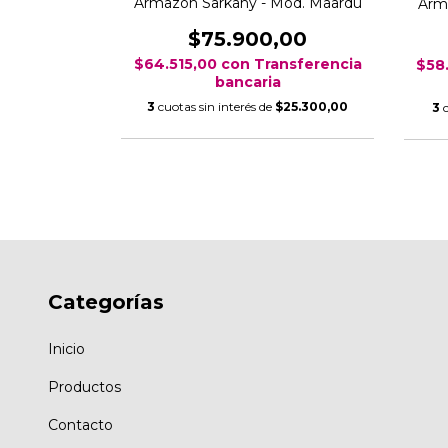
Armazón Sarkany - Mod. Maardu
d. FA2106
Arm
$75.900,00
,00
$64.515,00
con
Transferencia
nsferencia
$58
bancaria
3
cuotas sin interés de
$25.300,00
25.300,00
3
Categorías
Inicio
Productos
Contacto