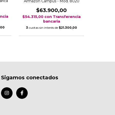
arica
Armazón Campus - Mod. 8020
Armazón 
$63.900,00
$7
ncia
$54.315,00
con
Transferencia
$64.515,0
bancaria
,00
3
cuotas sin interés de
$21.300,00
3
cuotas si
Sigamos conectados