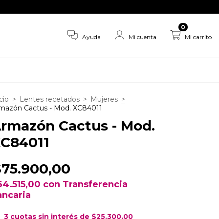
15% OFF ABONANDO POR TRAN
0
Ayuda
Mi cuenta
Mi carrito
cio
>
Lentes recetados
>
Mujeres
>
mazón Cactus - Mod. XC84011
rmazón Cactus - Mod.
C84011
$75.900,00
64.515,00
con
Transferencia
ancaria
3
cuotas sin interés de
$25.300,00