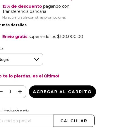
15% de descuento
pagando con
Transferencia bancaria
No acumulable con otras promociones
r más detalles
Envío gratis
superando los
$100.000,00
or
o te lo pierdas, es el último!
CAMBIAR CP
regas para el CP:
Medios de envío
CALCULAR