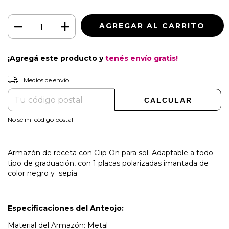
¡Agregá este producto y
tenés envío gratis!
CAMBIAR CP
Entregas para el CP:
Medios de envío
CALCULAR
No sé mi código postal
Armazón de receta con Clip On para sol. Adaptable a todo
tipo de graduación, con 1 placas polarizadas imantada de
color negro y sepia
Especificaciones del Anteojo:
Material del Armazón: Metal