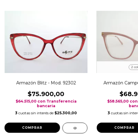
2 co
Armazón Blitz - Mod. 92302
Armazón Campu
$75.900,00
$68.9
$64.515,00
con
Transferencia
$58.565,00
con
bancaria
banc
3
cuotas sin interés de
$25.300,00
3
cuotas sin inte
COMPRAR