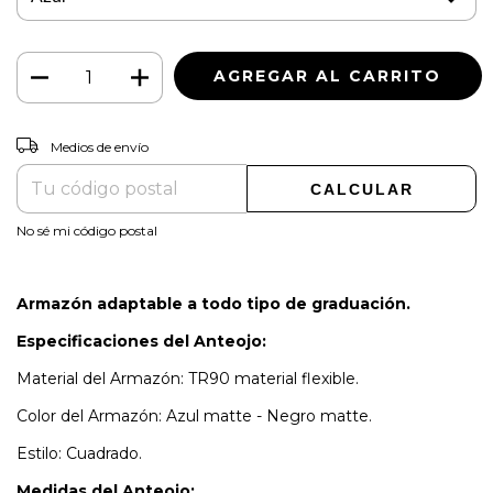
CAMBIAR CP
Entregas para el CP:
Medios de envío
CALCULAR
No sé mi código postal
Armazón adaptable a todo tipo de graduación.
Especificaciones del Anteojo:
Material del Armazón: TR90 material flexible.
Color del Armazón: Azul matte - Negro matte.
Estilo: Cuadrado.
Medidas del Anteojo: